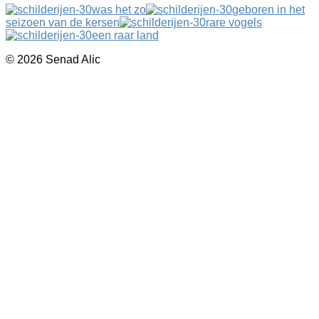
was het zo
geboren in het
seizoen van de kersen
rare vogels
een raar land
© 2026 Senad Alic