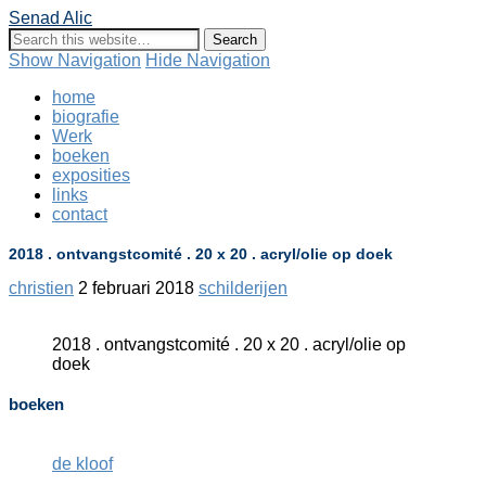
Senad Alic
Show Navigation
Hide Navigation
home
biografie
Werk
boeken
exposities
links
contact
2018 . ontvangstcomité . 20 x 20 . acryl/olie op doek
christien
2 februari 2018
schilderijen
2018 . ontvangstcomité . 20 x 20 . acryl/olie op
doek
boeken
de kloof