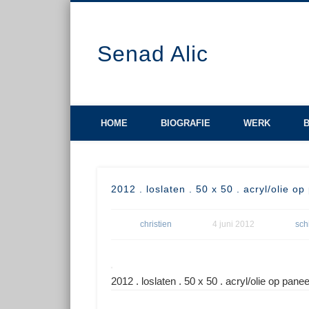
Senad Alic
HOME
BIOGRAFIE
WERK
2012 . loslaten . 50 x 50 . acryl/olie op
christien
4 juni 2012
sch
2012 . loslaten . 50 x 50 . acryl/olie op panee