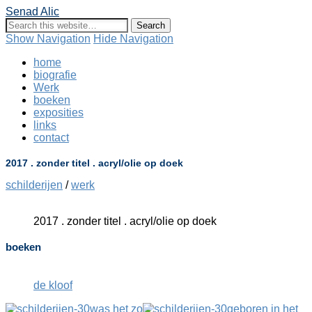
Senad Alic
Show Navigation
Hide Navigation
home
biografie
Werk
boeken
exposities
links
contact
2017 . zonder titel . acryl/olie op doek
schilderijen
/
werk
2017 . zonder titel . acryl/olie op doek
boeken
de kloof
was het zo
geboren in het