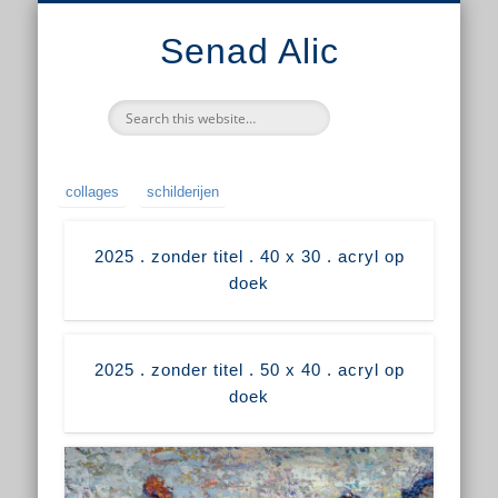
EXPOSITIES
BIOGRAFIE
CONTACT
BOEKEN
HOME
WERK
LINKS
Senad Alic
collages
schilderijen
2025 . zonder titel . 40 x 30 . acryl op
doek
2025 . zonder titel . 50 x 40 . acryl op
doek